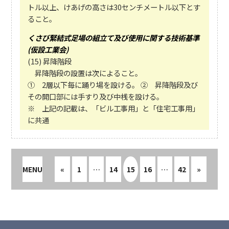
トル以上、けあげの高さは30センチメートル以下とす
ること。
くさび緊結式足場の組立て及び使用に関する技術基準
(仮設工業会)
(15) 昇降階段
昇降階段の設置は次によること。
① 2層以下毎に踊り場を設ける。 ② 昇降階段及び
その開口部には手すり及び中桟を設ける。
※ 上記の記載は、「ビル工事用」と「住宅工事用」
に共通
MENU
«
1
…
14
15
16
…
42
»