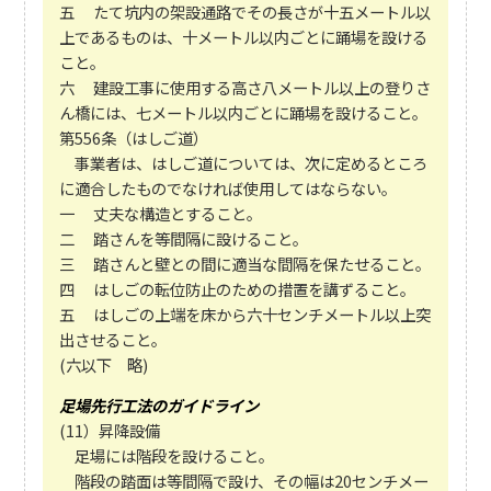
五 たて坑内の架設通路でその長さが十五メートル以
上であるものは、十メートル以内ごとに踊場を設ける
こと。
六 建設工事に使用する高さ八メートル以上の登りさ
ん橋には、七メートル以内ごとに踊場を設けること。
第556条（はしご道）
事業者は、はしご道については、次に定めるところ
に適合したものでなければ使用してはならない。
一 丈夫な構造とすること。
二 踏さんを等間隔に設けること。
三 踏さんと壁との間に適当な間隔を保たせること。
四 はしごの転位防止のための措置を講ずること。
五 はしごの上端を床から六十センチメートル以上突
出させること。
(六以下 略)
足場先行工法のガイドライン
(11）昇降設備
足場には階段を設けること。
階段の踏面は等間隔で設け、その幅は20センチメー