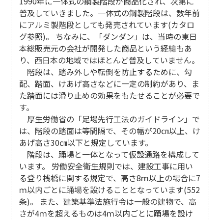
1990年に一体式の鋼製階段が商品化され、次第に
普及していきました。一体式の鋼製階段は、数年前
にアルミ製階段としても発売されています(カタロ
グ参照)。 ちなみに、「ダンダン」は、当時の東日
本総販売元の会社が開発した商品という経緯もあ
り、西日本の地域ではほとんど普及していません。
階段は、踏み外しや転倒を防止するために、勾
配、踏面、けあげ高さなどに一定の制約があり、ま
た踏面には滑り止めの効果をもたせることが必要で
す。
厚生労働省の「足場先行工法のガイドライン」で
は、階段の踏面は等間隔で、その幅が20㎝以上、け
あげ高さ30㎝以下と規定しています。
階段は、踊場と一体となって仮設通路を構成して
います。 労働安全衛生規則では、建設工事に用い
る登り桟橋に関する規定で、高さ8ｍ以上の場合に7
ｍ以内ごとに踊場を設けることとなっています(552
条)。 また、建築基準法施行令は一般の建物で、高
さが4ｍを超えるものは4ｍ以内ごとに踊場を設け