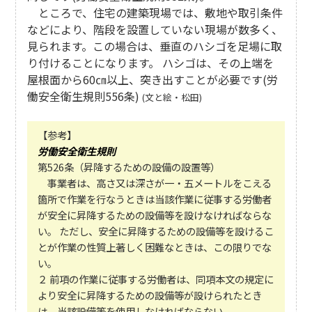
ところで、住宅の建築現場では、敷地や取引条件
などにより、階段を設置していない現場が数多く、
見られます。この場合は、垂直のハシゴを足場に取
り付けることになります。 ハシゴは、その上端を
屋根面から60㎝以上、突き出すことが必要です(労
働安全衛生規則556条)
(文と絵・松田)
【参考】
労働安全衛生規則
第526条（昇降するための設備の設置等）
事業者は、高さ又は深さが一・五メートルをこえる
箇所で作業を行なうときは当該作業に従事する労働者
が安全に昇降するための設備等を設けなければならな
い。 ただし、安全に昇降するための設備等を設けるこ
とが作業の性質上著しく困難なときは、この限りでな
い。
２ 前項の作業に従事する労働者は、同項本文の規定に
より安全に昇降するための設備等が設けられたとき
は、当該設備等を使用しなければならない。