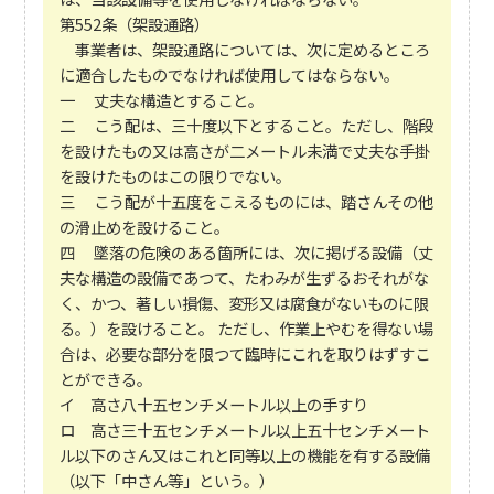
第552条（架設通路）
事業者は、架設通路については、次に定めるところ
に適合したものでなければ使用してはならない。
一 丈夫な構造とすること。
二 こう配は、三十度以下とすること。ただし、階段
を設けたもの又は高さが二メートル未満で丈夫な手掛
を設けたものはこの限りでない。
三 こう配が十五度をこえるものには、踏さんその他
の滑止めを設けること。
四 墜落の危険のある箇所には、次に掲げる設備（丈
夫な構造の設備であつて、たわみが生ずるおそれがな
く、かつ、著しい損傷、変形又は腐食がないものに限
る。）を設けること。 ただし、作業上やむを得ない場
合は、必要な部分を限つて臨時にこれを取りはずすこ
とができる。
イ 高さ八十五センチメートル以上の手すり
ロ 高さ三十五センチメートル以上五十センチメート
ル以下のさん又はこれと同等以上の機能を有する設備
（以下「中さん等」という。）