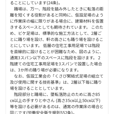
ることにしています(24条)。
踊場は、万一、階段を踏み外したときに転落の距
離を短くする役割があると同時に、仮設足場のよう
に作業床の幅に限りがある場合に、建築材料を仮置
きするスペースとしても期待されています。 このた
め、ビケ足場は、標準的な施工方法として、2層ご
とに踊り場を設け、軒の高さにも踊り場を設けるこ
とにしています。 低層の住宅工事用足場では階段
を直線的に設けることが困難なため、図のように、
通常3スパン以下のスペースに階段を設けます。 2
階建ての住宅工事用足場を3スパンで設置した場合
は、3か所の踊り場が必要になります。
なお、仮設工業会の「くさび緊結式足場の組立て
及び使用に関する技術基準」は、2層以下毎に踊り
場を設けることとしています。
階段部分と踊場に、墜転落防止のために高さ85
㎝以上の手すりと中さん (高さ35㎝以上50㎝以下)
等を設ける必要があるのは、通常の作業床の場合と
同じです(労働安全衛生規則552条)。