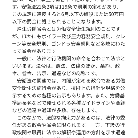
す。安衛法21条2項は119条で罰則の定めがあり、
この規定に違反すると6月以下の懲役または50万円
以下の罰金に処せられることになります。
厚生労働省令とは労働安全衛生規則のことです
が、ほかにもボイラー及び圧力容器安全規則、クレ
ーン等安全規則、ゴンドラ安全規則など多岐にわた
って省令があります。
一般に、法律と行政機関の命令を合わせて法令と
いいます。法令は、憲法、法律のほか、条約、政
令、省令、告示、通達などの総称です。
安衛法の関連では、内閣が定める政令である労働
安全衛生法施行令があり、技術上の指針や規格を公
示するための各種の告示もあります。また、労働基
準局長名などで発せられる各種ガイドラインや要綱
などの通達や通知が多数、存在します。
このなかで、法的な拘束力があるのは、法律の委
任がある政令や省令に限られます。一方、下級の行
政機関や職員に法令の解釈や運用の方針を示す通達