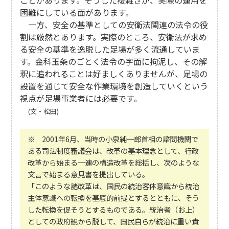
ことがあります。そうした複雑さが、実際の運用を
困難にしている面があります。
一方、安全の基準としての安衛法関連の法令の役
割は厳然とあります。実際のところ、安衛法が求め
る安全の基準を逸脱した足場が多く流通していま
す。金科玉条のごとく法令の字面に拘泥し、その解
釈に追われることは好ましくありませんが、足場の
設置を通じて安全な作業環境を創造していくという
視点が足場事業者には必要です。
(文・松田)
※ 2001年6月、当時の小泉純一郎首相の諮問機関で
ある司法制度審議会は、改革の基本理念として、行政
改革から始まる一連の構造改革を総括し、次のような
文言で始まる意見書を提出している。
「このような諸改革は、国民の統治客体意識から統治
主体意識への転換を基底的前提とするとともに、そう
した転換を促そうとするものである。統治者（お上）
としての政府観から脱して、国民自らが統治に重い責