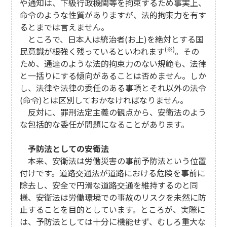
や通知は、下級行政機関等を拘束するため事実上、
命令のような性質がありますが、法的拘束力を有す
るとまでは言えません。
ところで、日本人は統治者(お上)を絶対とする国
(※)
民意識が根強く残っているといわれます
。その
ため、通達のような法的拘束力のない規範も、法律
と一括りにする傾向があることは否めません。しか
し、法律や法律の委任のある事項とそれ以外の法令
(命令)とは区別しておかなければなりません。
反対に、罪刑法定主義の観点から、安衛法のよう
な包括的な委任が問題になることがあります。
予防法としての安衛法
本来、安衛法は労働災害の事前予防法という位置
付けです。道路交通法が道路における危険を事前に
除去し、安全で円滑な道路交通を維持するのと同
様、安衛法は労働環境での事故のリスクを未然に防
止することを目的としています。ところが、実際に
は、予防法としては十分に機能せず、むしろ重大な