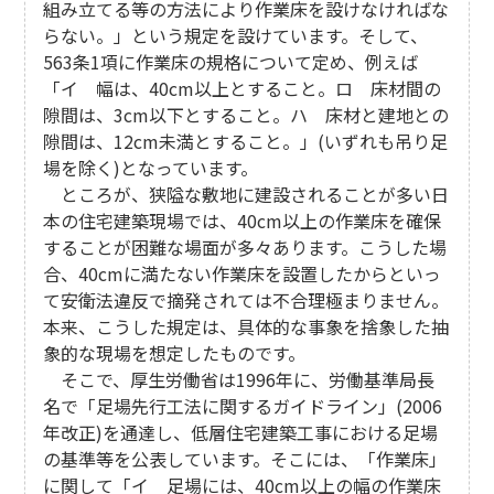
組み立てる等の方法により作業床を設けなければな
らない。」という規定を設けています。そして、
563条1項に作業床の規格について定め、例えば
「イ 幅は、40cm以上とすること。ロ 床材間の
隙間は、3cm以下とすること。ハ 床材と建地との
隙間は、12cm未満とすること。」(いずれも吊り足
場を除く)となっています。
ところが、狭隘な敷地に建設されることが多い日
本の住宅建築現場では、40cm以上の作業床を確保
することが困難な場面が多々あります。こうした場
合、40cmに満たない作業床を設置したからといっ
て安衛法違反で摘発されては不合理極まりません。
本来、こうした規定は、具体的な事象を捨象した抽
象的な現場を想定したものです。
そこで、厚生労働省は1996年に、労働基準局長
名で「足場先行工法に関するガイドライン」(2006
年改正)を通達し、低層住宅建築工事における足場
の基準等を公表しています。そこには、「作業床」
に関して「イ 足場には、40cm以上の幅の作業床