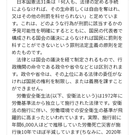
日本国憲法31条は「何人も、法律の定める手続
によらなければ、その生命若しくは自由を奪はれ、
又はその他の刑罰を科せられない」と定めていま
す。これは、どのような行為が刑罰に該当するかの
予見可能性を明確にするとともに、国民の代表者で
構成される国会の議決によらなければ国民に罰則を
科すことができないという罪刑法定主義の原則を定
めたものです。
法律とは国会の議決を経て制定されるもので、行
政機関の命令である政令や省令などとは区別されま
す。政令や省令は、その上位にある法律の委任がな
ければ国民の権利を制限し、または義務を課すこと
ができません。
労働安全衛生法(以下、安衛法という)は1972年に
労働基準法から独立して施行された法律です。安衛
法の施行に伴い、労働環境での安全衛生の基準が飛
躍的に高まったといわれています。実際、施行前に
年間6,000人ほどで推移していた労働死亡災害が施
行後10年でほぼ半減しています(ちなみに、2020年