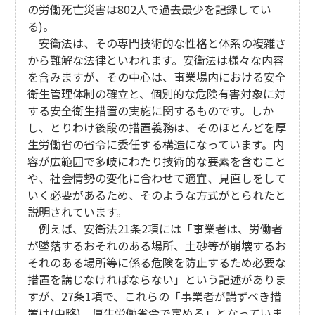
の労働死亡災害は802人で過去最少を記録してい
る)。
安衛法は、その専門技術的な性格と体系の複雑さ
から難解な法律といわれます。安衛法は様々な内容
を含みますが、その中心は、事業場内における安全
衛生管理体制の確立と、個別的な危険有害対象に対
する安全衛生措置の実施に関するものです。しか
し、とりわけ後段の措置義務は、そのほとんどを厚
生労働省の省令に委任する構造になっています。内
容が広範囲で多岐にわたり技術的な要素を含むこと
や、社会情勢の変化に合わせて適宜、見直しをして
いく必要があるため、そのような方式がとられたと
説明されています。
例えば、安衛法21条2項には「事業者は、労働者
が墜落するおそれのある場所、土砂等が崩壊するお
それのある場所等に係る危険を防止するため必要な
措置を講じなければならない」という記述がありま
すが、27条1項で、これらの「事業者が講ずべき措
置は(中略)、厚生労働省令で定める」となっていま