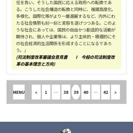
任を負い、そうした国民に応える政府への転換であ
る。こうした社会構造の転換と同時に、複雑高度化、
多様化、国際化等がより一層進展するなど、内外にわ
たる社会情勢も刻一刻と変容を遂げつつある。このよ
うな社会にあっては、国民の自由かつ創造的な活動が
期待され、個人や企業等は、より主体的・積極的にそ
の社会経済的生活関係を形成することになるであろ
う。」
(司法制度改革審議会意見書 I 今般の司法制度改
革の基本理念と方向)
MENU
«
1
…
38
39
40
…
42
»