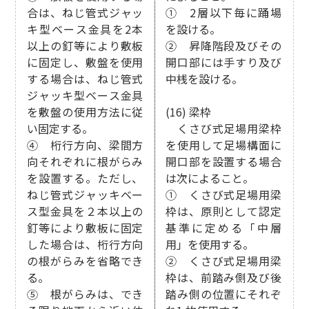
合は、ねじ管式ジャッ
① 2層以下毎に踊場
キ型ベース金具を2本
を設ける。
以上の釘等により敷板
② 昇降階段及びその
に固定し、敷盤を使用
開口部には手すり及び
する場合は、ねじ管式
中桟を設ける。
ジャッキ型ベース金具
を敷盤の使用方法に従
(16) 梁枠
い固定する。
くさび式足場用梁枠
④ 桁行方向、梁間方
を使用して足場構面に
向それぞれに根がらみ
開口部を設置する場合
を設置する。ただし、
は次によること。
ねじ管式ジャッキベー
① くさび式足場用梁
ス型金具を２本以上の
枠は、原則として認定
釘等により敷板に固定
基準に定める「中層
した場合は、桁行方向
用」を使用する。
の根がらみを省略でき
② くさび式足場用梁
る。
枠は、前踏み側及び後
⑤ 根がらみは、でき
踏み側の位置にそれぞ