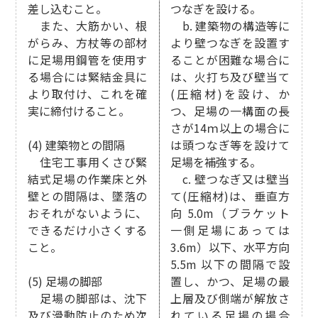
差し込むこと。
つなぎを設ける。
また、大筋かい、根
b. 建築物の構造等に
がらみ、方杖等の部材
より壁つなぎを設置す
に足場用鋼管を使用す
ることが困難な場合に
る場合には緊結金具に
は、火打ち及び壁当て
より取付け、これを確
(圧縮材)を設け、か
実に締付けること。
つ、足場の一構面の長
さが14ｍ以上の場合に
(4) 建築物との間隔
は頭つなぎ等を設けて
住宅工事用くさび緊
足場を補強する。
結式足場の作業床と外
c. 壁つなぎ又は壁当
壁との間隔は、墜落の
て(圧縮材)は、垂直方
おそれがないように、
向 5.0m（ブラケット
できるだけ小さくする
一側足場にあっては
こと。
3.6m）以下、水平方向
5.5m 以下の間隔で設
(5) 足場の脚部
置し、かつ、足場の最
足場の脚部は、沈下
上層及び側端が解放さ
及び滑動防止のため次
れている足場の場合