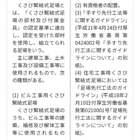
くさび緊結式足場と
(2) 有資格者の配置。
は、「くさび緊結式足
(3) ｢手すり先行工法等
場の部材及び付属金
に関するガイドライン｣
具」の認定基準に適合
(平成21年4月24日付厚
し、認定を受けた部材
生労働省基発第
を使用し、組立てられ
0424002号「手すり先
る足場をいう。
行工法に関するガイド
主に建築工事、土木
ラインについて」の別
工事及び設備工事等に
紙)。
使用されるもので、次
(4) 住宅工事用くさび
の種類がある。
緊結式足場においては
「足場先行工法のガイ
(1) ビル工事用くさび
ドライン」(平成18年2
緊結式足場
月10日付厚生労働省基
くさび緊結式足場の
発第0210001号｢足場先
うち、ビル工事等の建
行工法に関するガイド
築、補修及び解体工事
ラインについて」の別
等に使用されるもの
紙)。