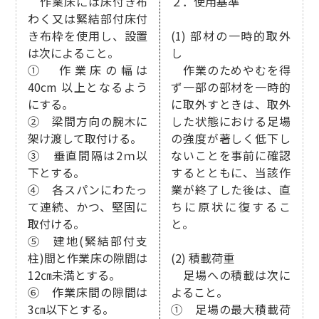
作業床には床付き布
２．使用基準
わく又は緊結部付床付
き布枠を使用し、設置
(1) 部材の一時的取外
は次によること。
し
① 作業床の幅は
作業のためやむを得
40cm 以上となるよう
ず一部の部材を一時的
にする。
に取外すときは、取外
② 梁間方向の腕木に
した状態における足場
架け渡して取付ける。
の強度が著しく低下し
③ 垂直間隔は2ｍ以
ないことを事前に確認
下とする。
するとともに、当該作
④ 各スパンにわたっ
業が終了した後は、直
て連続、かつ、堅固に
ちに原状に復するこ
取付ける。
と。
⑤ 建地(緊結部付支
柱)間と作業床の隙間は
(2) 積載荷重
12㎝未満とする。
足場への積載は次に
⑥ 作業床間の隙間は
よること。
3㎝以下とする。
① 足場の最大積載荷