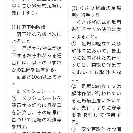
のくさび緊結式足場用
(3) くさび緊結式足場
先行手すり。
用先行手すり
くさび緊結式足場用
(11) 落下物防護
先行手すりの使用は次
落下物の防護は次に
によること。
よること。
① 足場の組立て及び
① 足場から物体が落
解体時において、最上
下するおそれがある場
段に設置された先行手
合には、以下のいずれ
すりは、荷取り作業等
かの設備を設置する。
においても取外さな
a. 高さ10㎝以上の幅
い。
木
② 足場の組立て又は
b. メッシュシート
解体作業が行われてい
② メッシュシートを
る足場最上層において
設置する場合は風荷重
は、先行手すりに安全
を計算し、その結果に
帯を取付けて作業す
基づいて足場の補強等
る。
を施す。
③ 安全帯取付け設備