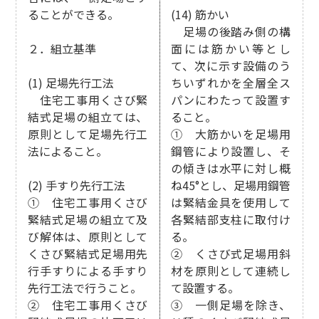
ることができる。
(14) 筋かい
足場の後踏み側の構
２．組立基準
面には筋かい等とし
て、次に示す設備のう
(1) 足場先行工法
ちいずれかを全層全ス
住宅工事用くさび緊
パンにわたって設置す
結式足場の組立ては、
ること。
原則として足場先行工
① 大筋かいを足場用
法によること。
鋼管により設置し、そ
の傾きは水平に対し概
(2) 手すり先行工法
ね45°とし、足場用鋼管
① 住宅工事用くさび
は緊結金具を使用して
緊結式足場の組立て及
各緊結部支柱に取付け
び解体は、原則として
る。
くさび緊結式足場用先
② くさび式足場用斜
行手すりによる手すり
材を原則として連続し
先行工法で行うこと。
て設置する。
② 住宅工事用くさび
③ 一側足場を除き、