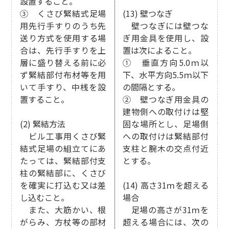
設置すること。
③ くさび緊結式足場
(13) 壁つなぎ
用先行手すりのうち先
壁つなぎには壁つな
送り方式を使用する場
ぎ用金具を使用し、設
合は、先行手すりを上
置は次によること。
層に盛り替える前に必
① 垂直方向5.0ｍ以
ず緊結部付布材等を用
下、水平方向5.5ｍ以下
いて手すり、中桟を設
の間隔とする。
置すること。
② 壁つなぎ用金具の
建物側への取付けは堅
(2) 緊結方法
固な場所とし、足場側
ビル工事用くさび緊
への取付けは緊結部付
結式足場の組立てにあ
支柱と腕木の交点付近
たっては、緊結部付支
とする。
柱の緊結部に、くさび
を確実に打込む又は差
(14) 高さ31ｍを超える
し込むこと。
場合
また、大筋かい、根
足場の高さが31ｍを
がらみ、方杖等の部材
超える場合には、次の