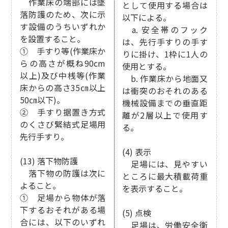
作業床の端部には墜
として使用する場合は
落防護のため、次に示
以下による。
す設備のうちいずれか
a. 安全帯のフック
を設置すること。
は、先行手すりの手す
① 手すり等(作業床か
りに掛け、1枠に1人の
らの高さが概ね90cm
使用とする。
以上)及び中桟等(作業
b. 作業床から地面又
床からの高さ35㎝以上
は衝突のおそれのある
50㎝以下)。
機械設備までの垂直距
② 手すり据置き方式
離が2層以上で使用す
のくさび緊結式足場用
る。
先行手すり。
(4) 表示
(13) 落下物防護
足場には、見やすい
落下物の防護は次に
ところに最大積載荷重
よること。
を表示すること。
① 足場から物体が落
下するおそれがある場
(5) 点検
合には、以下のいずれ
足場は、労働安全衛