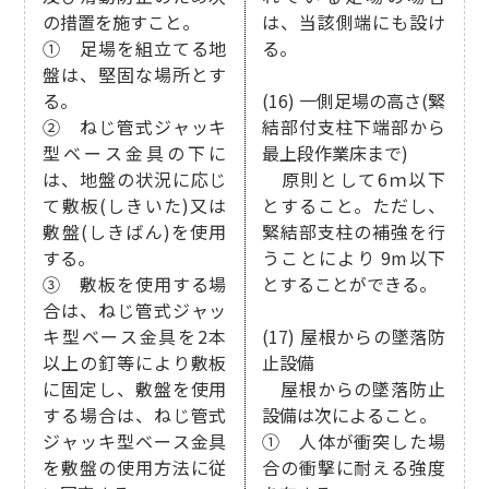
の措置を施すこと。
は、当該側端にも設け
① 足場を組立てる地
る。
盤は、堅固な場所とす
る。
(16) 一側足場の高さ(緊
② ねじ管式ジャッキ
結部付支柱下端部から
型ベース金具の下に
最上段作業床まで)
は、地盤の状況に応じ
原則として6ｍ以下
て敷板(しきいた)又は
とすること。ただし、
敷盤(しきばん)を使用
緊結部支柱の補強を行
する。
うことにより 9m以下
③ 敷板を使用する場
とすることができる。
合は、ねじ管式ジャッ
キ型ベース金具を2本
(17) 屋根からの墜落防
以上の釘等により敷板
止設備
に固定し、敷盤を使用
屋根からの墜落防止
する場合は、ねじ管式
設備は次によること。
ジャッキ型ベース金具
① 人体が衝突した場
を敷盤の使用方法に従
合の衝撃に耐える強度