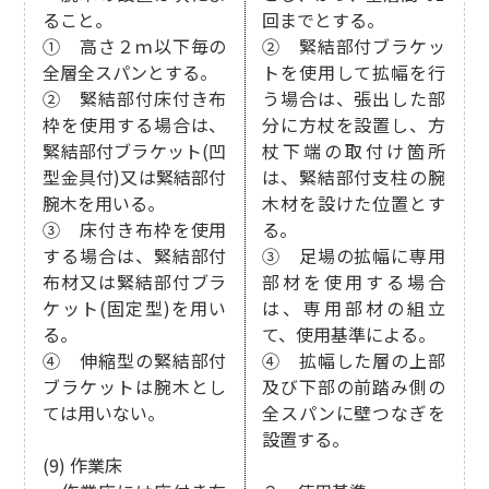
ること。
回までとする。
① 高さ２ｍ以下毎の
② 緊結部付ブラケッ
全層全スパンとする。
トを使用して拡幅を行
② 緊結部付床付き布
う場合は、張出した部
枠を使用する場合は、
分に方杖を設置し、方
緊結部付ブラケット(凹
杖下端の取付け箇所
型金具付)又は緊結部付
は、緊結部付支柱の腕
腕木を用いる。
木材を設けた位置とす
③ 床付き布枠を使用
る。
する場合は、緊結部付
③ 足場の拡幅に専用
布材又は緊結部付ブラ
部材を使用する場合
ケット(固定型)を用い
は、専用部材の組立
る。
て、使用基準による。
④ 伸縮型の緊結部付
④ 拡幅した層の上部
ブラケットは腕木とし
及び下部の前踏み側の
ては用いない。
全スパンに壁つなぎを
設置する。
(9) 作業床