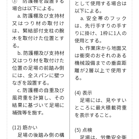
③ 防護棚を設置する
として使用する場合は
場合は以下による。
以下による。
a. 防護棚及び支持材
a. 安全帯のフック
又はつり材の取付け
は、先行手すりの手す
は、緊結部付支柱の腕
りに掛け、1枠に1人の
木を取付けた位置とす
使用とする。
る。
b. 作業床から地面又
b. 防護棚及び支持材
は衝突のおそれのある
又はつり材を取付けた
機械設備までの垂直距
位置の足場の前踏み側
離が2層以上で使用す
には、全スパンに壁つ
る。
なぎを設置する。
c. 防護棚の自重及び
(4) 表示
風荷重を計算し、その
足場には、見やすい
結果に基づいて足場に
ところに最大積載荷重
補強等を施す。
を表示すること。
(12) 筋かい
(5) 点検
足場の後踏み側の構
足場は、労働安全衛