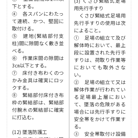
(3) くさび緊結式足場
下とする。
用先行手すり
④ 各スパンにわたっ
くさび緊結式足場用
て連続、かつ、堅固に
先行手すりの使用は次
取付ける。
によること。
⑤ 建地(緊結部付支
① 足場の組立て及び
柱)間に隙間なく敷き並
解体時において、最上
べる。
段に設置された先行手
⑥ 作業床間の隙間は
すりは、荷取り作業等
3㎝以下とする。
においても取外さな
⑦ 床付き布わくのつ
い。
かみ金具は確実にロッ
② 足場の組立て又は
クする。
解体作業が行われてい
⑧ 緊結部付床付き布
る足場最上層におい
枠の緊結部は、緊結部
て、墜落の危険がある
付腕木の緊結部に確実
場合には先行手すりに
に打込む。
安全帯をかけて作業す
る。
(12) 墜落防護工
③ 安全帯取付け設備