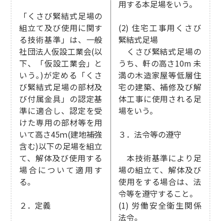
用する本足場をいう。
「くさび緊結式足場の
組立て及び使用に関す
(2) 住宅工事用くさび
る技術基準」は、一般
緊結式足場
社団法人仮設工業会(以
くさび緊結式足場の
下、「仮設工業会」と
うち、軒の高さ10m 未
いう｡)が定める「くさ
満の木造家屋等低層住
び緊結式足場の部材及
宅の建築、補修及び解
び付属金具」の認定基
体工事に使用される足
準に適合し、認定を受
場をいう。
けた専用の部材等を用
いて高さ45ｍ(建地補強
３．法令等の遵守
含む)以下の足場を組立
て、解体及び使用する
本技術基準により足
場合について適用す
場の組立て、解体及び
る。
使用をする場合は、法
令等を遵守すること。
２．定義
(1) 労働安全衛生関係
法令。