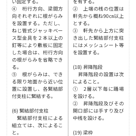
い固定する。
を有する。
④ 桁行方向、梁間方
② 上端の桟の位置は
向それぞれに根がらみ
軒先から概ね90㎝以上
を設置する。ただし、
とする。
ねじ管式ジャッキベー
③ 軒先から上方に突
ス型金具を２本以上の
き出した緊結部付支柱
釘等により敷板に固定
にはメッシュシート等
した場合は、桁行方向
を設置する。
の根がらみを省略でき
る。
(18) 昇降階段
⑤ 根がらみは、でき
昇降階段の設置は次
る限り地面から近い位
によること。
置に設置し、各緊結部
① 2層以下毎に踊場
付支柱に緊結する。
を設ける。
② 昇降階段及びその
(6) 緊結部付支柱
開口部には手すり及び
緊結部付支柱による
中桟を設ける。
組立ては、次によるこ
と。
(19) 梁枠