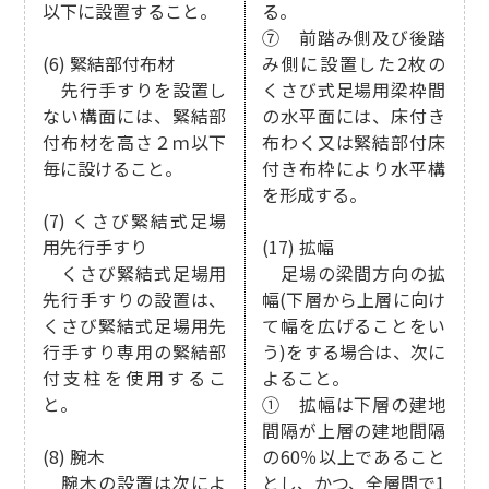
以下に設置すること。
る。
⑦ 前踏み側及び後踏
(6) 緊結部付布材
み側に設置した2枚の
先行手すりを設置し
くさび式足場用梁枠間
ない構面には、緊結部
の水平面には、床付き
付布材を高さ２ｍ以下
布わく又は緊結部付床
毎に設けること。
付き布枠により水平構
を形成する。
(7) くさび緊結式足場
用先行手すり
(17) 拡幅
くさび緊結式足場用
足場の梁間方向の拡
先行手すりの設置は、
幅(下層から上層に向け
くさび緊結式足場用先
て幅を広げることをい
行手すり専用の緊結部
う)をする場合は、次に
付支柱を使用するこ
よること。
と。
① 拡幅は下層の建地
間隔が上層の建地間隔
(8) 腕木
の60％以上であること
腕木の設置は次によ
とし、かつ、全層間で1