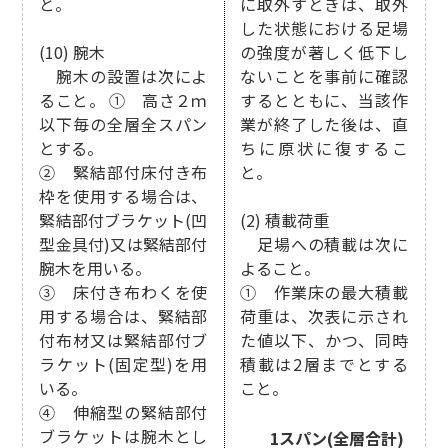
と。
に取外すときは、取外
した状態における足場
(10) 腕木
の強度が著しく低下し
腕木の設置は次によ
ないことを事前に確認
ること。 ① 高さ２ｍ
するとともに、当該作
以下毎の全層全スパン
業が終了した後は、直
とする。
ちに原状に復するこ
② 緊結部付床付き布
と。
枠を使用する場合は、
緊結部付ブラケット(凹
(2) 積載荷重
型金具付)又は緊結部付
足場への積載は次に
腕木を用いる。
よること。
③ 床付き布わくを使
① 作業床の最大積載
用する場合は、緊結部
荷重は、次表に示され
付布材又は緊結部付ブ
た値以下、かつ、同時
ラケット(固定型)を用
積載は2層までとする
いる。
こと。
④ 伸縮型の緊結部付
ブラケットは腕木とし
1スパン(全層合計)