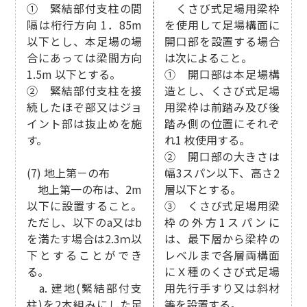
① 緊結部付支柱の間
くさび式足場用梁枠
隔は桁行方向 1．85m
を使用して足場構面に
以下とし、本足場の場
開口部を設置する場合
合にあっては梁間方向
は次によること。
1.5m 以下とする。
① 開口部は本足場構
② 緊結部付支柱を接
造とし、くさび式足場
続したほぞ部又はジョ
用梁枠は前踏み及び後
イント部は抜止めを施
踏み側の位置にそれぞ
す。
れ1 枚使用する。
② 開口部の大きさは
(7) 地上第－の布
幅3スパン以下、高さ2
地上第一の布は、2m
層以下とする。
以下に設置すること。
③ くさび式足場用梁
ただし、以下のa又はb
枠の外方1スパンに
を満たす場合は2.3ｍ以
は、最下層から梁枠の
下とすることができ
レベルまで各層両構面
る。
にＸ種のくさび式足場
a. 建地(緊結部付支
用先行手すり又は斜材
柱)を2本組みにした足
等を設置する。