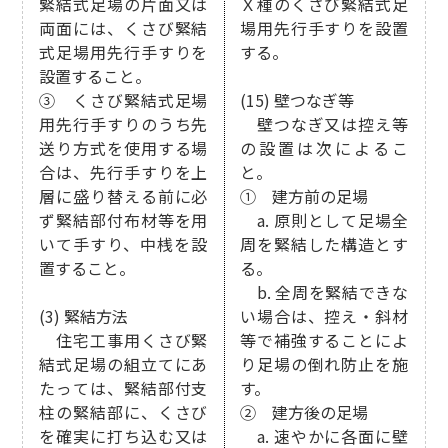
緊結式足場の片面又は
Ｘ種のくさび緊結式足
両面には、くさび緊結
場用先行手すりを設置
式足場用先行手すりを
する。
設置すること。
③ くさび緊結式足場
(15) 壁つなぎ等
用先行手すりのうち先
壁つなぎ又は控え等
送り方式を使用する場
の設置は次によるこ
合は、先行手すりを上
と。
層に盛り替える前に必
① 建方前の足場
ず緊結部付布材等を用
a. 原則として足場全
いて手すり、中桟を設
周を緊結した構造とす
置すること。
る。
b. 全周を緊結できな
(3) 緊結方法
い場合は、控え・斜材
住宅工事用くさび緊
等で補強することによ
結式足場の組立てにあ
り足場の倒れ防止を施
たっては、緊結部付支
す。
柱の緊結部に、くさび
② 建方後の足場
を確実に打ち込む又は
a. 速やかに各面に壁