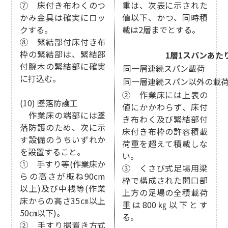
⑦ 床付き布わくのつ
重は、次表に示された
かみ金具は確実にロッ
値以下、かつ、同時積
クする。
載は2層までとする。
⑧ 緊結部付床付き布
枠の緊結部は、緊結部
1層1スパンあた
付腕木の緊結部に確実
同一層連続スパン載荷
に打込む。
同一層連続スパン以外の載
② 作業床には上表の
(10) 墜落防護工
値にかかわらず、床付
作業床の端部には墜
き布わく及び緊結部付
落防護のため、次に示
床付き布枠の許容積載
す設備のうちいずれか
荷重を超えて積載しな
を設置すること。
い。
① 手すり等(作業床か
③ くさび式足場用梁
らの高さが概ね90cm
枠で構成された開口部
以上)及び中桟等(作業
上方の足場の全積載荷
床からの高さ35㎝以上
重は800㎏以下とす
50㎝以下)。
る。
② 手すり据置き方式