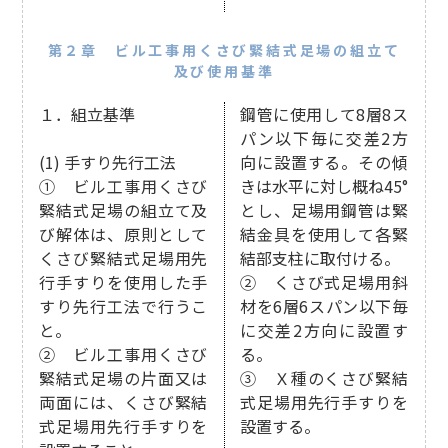
第２章 ビル工事用くさび緊結式足場の組立て
及び使用基準
１．組立基準
鋼管に使用して8層8ス
パン以下毎に交差2方
(1) 手すり先行工法
向に設置する。その傾
① ビル工事用くさび
きは水平に対し概ね45°
緊結式足場の組立て及
とし、足場用鋼管は緊
び解体は、原則として
結金具を使用して各緊
くさび緊結式足場用先
結部支柱に取付ける。
行手すりを使用した手
② くさび式足場用斜
すり先行工法で行うこ
材を6層6スパン以下毎
と。
に交差2方向に設置す
② ビル工事用くさび
る。
緊結式足場の片面又は
③ Ｘ種のくさび緊結
両面には、くさび緊結
式足場用先行手すりを
式足場用先行手すりを
設置する。