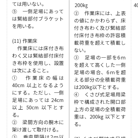
ては用いない。
200㎏
4
⑤ 一側足場にあって
② 作業床には、上表
は緊結部付ブラケット
の値にかかわらず、床
を用いる。
付き布わく及び緊結部
付床付き布枠の許容積
(11) 作業床
載荷重を超えて積載し
作業床には床付き布
ない。
わく又は緊結部付床付
③ 足場の一部を6ｍ
き布枠を使用し、設置
を超えて高くした一側
は次によること。
足場の場合、6ｍを超
① 作業床の幅は
える部分の全積載荷重
40cm 以上となるよう
は200㎏以下とする。
にする。ただし、一側
④ くさび式足場用梁
足場にあっては 24cm
枠で構成された開口部
以上 50cm 以下とす
上方の足場の全積載荷
る。
重は、200kg 以下とす
② 梁間方向の腕木に
る。
架け渡して取付ける。
③ 垂直間隔は2ｍ以