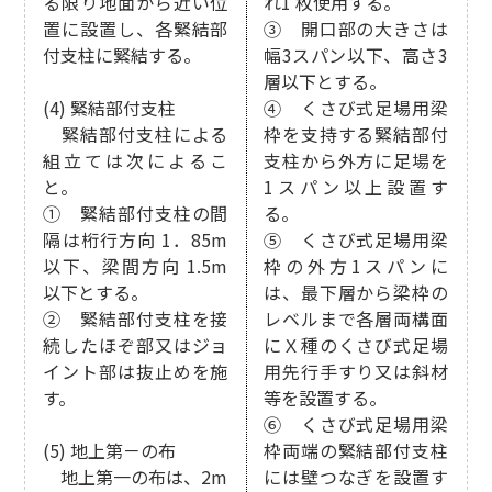
る限り地面から近い位
れ1 枚使用する。
置に設置し、各緊結部
③ 開口部の大きさは
付支柱に緊結する。
幅3スパン以下、高さ3
層以下とする。
(4) 緊結部付支柱
④ くさび式足場用梁
緊結部付支柱による
枠を支持する緊結部付
組立ては次によるこ
支柱から外方に足場を
と。
1スパン以上設置す
① 緊結部付支柱の間
る。
隔は桁行方向 1．85m
⑤ くさび式足場用梁
以下、梁間方向 1.5m
枠の外方1スパンに
以下とする。
は、最下層から梁枠の
② 緊結部付支柱を接
レベルまで各層両構面
続したほぞ部又はジョ
にＸ種のくさび式足場
イント部は抜止めを施
用先行手すり又は斜材
す。
等を設置する。
⑥ くさび式足場用梁
(5) 地上第－の布
枠両端の緊結部付支柱
地上第一の布は、2m
には壁つなぎを設置す