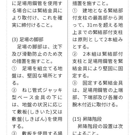
に足場用鋼管を使用す
措置を施すこと。
る場合には緊結金具に
① 建地となる緊結部
より取付け、これを確
付支柱の最高部から測
実に締付けること。
って、31ｍを超える地
上までの緊結部付支柱
(3) 足場の脚部
は原則として2本組み
足場の脚部は、沈下
とする。
及び滑動防止のため次
② 2本組は緊結部付
の措置を施すこと。
支柱と足場用鋼管を緊
① 足場を組立てる地
結金具により堅固に固
盤は、堅固な場所とす
定する。
る。
③ 固定する緊結金具
② ねじ管式ジャッキ
は、足場用鋼管の上端
型ベース金具の下に
部、下端部及び各層の
は、地盤の状況に応じ
腕木付近に取付ける。
て敷板(しきいた)又は
敷盤(しきばん)を使用
(15) 昇降階段
する。
昇降階段の設置は次
③ 敷板を使用する場
によること。