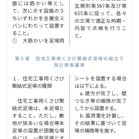
面には筋かい等とし
生規則第567条及び第
て、次に示す設備のう
655条に従って、各々
ちいずれかを全層全ス
の立場で適正な時期・
パンにわたって設置す
内容で点検を行うこ
ること。
と。
① 大筋かいを足場用
第３章 住宅工事用くさび緊結式足場の組立て
及び使用基準
１．住宅工事用くさび
シートを設置する場合
緊結式足場の種類
は以下による。
a. 建方が完了し、壁
住宅工事用くさび緊
つなぎ等の補強が完了
結式足場は、本足場と
してから設置する。
すること。ただし、敷
b. 風荷重を計算し、
地が狭あいな場合等本
その結果に基づいて足
足場の設置が困難な場
場の補強等を施す。
合には、一側足場とす