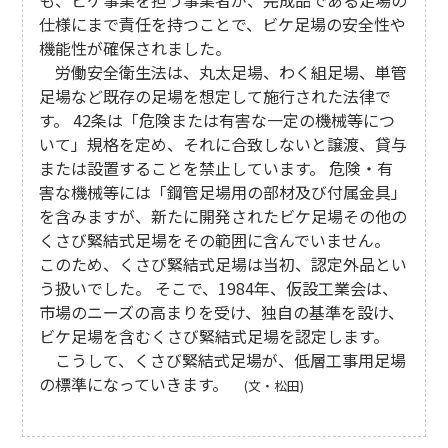
も、ビケ事業を担う事業者が、完成品である足場の
仕様にまで責任を持つことで、ビケ足場の安全性や
機能性が確保されました。
労働安全衛生法は、丸太足場、わく組足場、単管
足場など既存の足場を想定して施行された法律で
す。 42条は「危険または有害な一定の機械等につ
いて」規格を定め、それに合致しないと譲渡、貸与
または設置することを禁止しています。 危険・有
害な機械等には「鋼管足場用の部材及び付属金具」
を含みますが、新たに開発されたビケ足場その他の
くさび緊結式足場をその範囲に含んでいません。
このため、くさび緊結式足場は当初、認定外品とい
う扱いでした。 そこで、1984年、仮設工業会は、
市場のニーズの高まりを受け、独自の基準を設け、
ビケ足場を含むくさび緊結式足場を認定します。
こうして、くさび緊結式足場が、低層工事用足場
の標準になっていきます。
(文・松田)