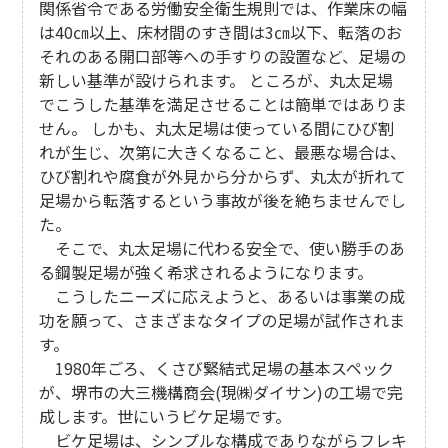
関係省令である労働安全衛生規則では、作業床の幅
は40㎝以上、床材間のすき間は3㎝以下、転落のお
それのある開口部等への手すりの設置など、足場の
新しい基準が設けられます。 ところが、丸太足場
でこうした基準を満足させることは簡単ではありま
せん。 しかも、丸太足場は使っている間にひび割
れが生じ、次第に大きくなること、最悪な場合は、
ひび割れや腐食が外見から分からず、丸太が折れて
足場から転落するという事故が後を絶ちませんでし
た。
そこで、丸太足場に代わる安全で、使い勝手のあ
る鋼製足場が強く希求されるようになります。
こうしたニーズに応えようと、あるいは事業の成
功を願って、さまざまなタイプの足場が試作されま
す。
1980年ごろ、くさび緊結式足場の基本スペック
が、堺市の大三機構商会(現㈱ダイサン)の工場で完
成します。世にいうビケ足場です。
ビケ足場は、シンプルな構成でありながらフレキ